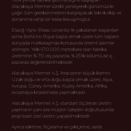
Alacakaya Mermer sürekli yenileyerek günümüzde
çağın tüm gereksinmelerini karşılayacak teknik ekip ve
donanıma sahip bir tesise kavuşmuştur.
Elazığ Vişne (Rosso Levanto) ile yakalanan başarıdan
sonra Botticino Royal başta olmak üzere tüm taşların
dünyada markalaşması konusunda önemli adımlar
atılmıştır. Yıllık 970.000 metrekare olan fabrika
üretiminin % 75’i dış pazarda, % 25’lik bölümü ise iç
pazarda değerlendirilmektedir.
Alacakaya Mermer A.Ş. ihracatının büyük kısmını
Uzak doğu ve orta doğu başta olmak üzere; Asya,
Avrupa, Güney Amerika, Kuzey Amerika, Afrika,
Avustralya kıtalarınada yapmaktadır.
Alacakaya Mermer A.Ş. standart ölçülerde üretim
yapmanın yanı sıra müşteri talepleri doğrultusunda
proje bazlı özel üretim yapabilmektedir.
Ayrıca eskitme, fırçalama ve çekiçleme, asitle