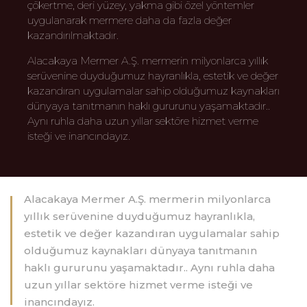
çökertme, deri yüzey, yakma gibi özel yöntemler
uygulanarak mermere daha da fazla değer
kazandırılmaktadır.
Alacakaya Mermer A.Ş. mermerin milyonlarca yıllık
serüvenine duyduğumuz hayranlıkla, estetik ve değer
kazandıran uygulamalar sahip olduğumuz kaynakları
dünyaya tanıtmanın haklı gururunu yaşamaktadır..
Aynı ruhla daha uzun yıllar sektöre hizmet verme
isteği ve inancındayız.
Alacakaya Mermer A.Ş. mermerin milyonlarca
yıllık serüvenine duyduğumuz hayranlıkla,
estetik ve değer kazandıran uygulamalar sahip
olduğumuz kaynakları dünyaya tanıtmanın
haklı gururunu yaşamaktadır.. Aynı ruhla daha
uzun yıllar sektöre hizmet verme isteği ve
inancındayız.