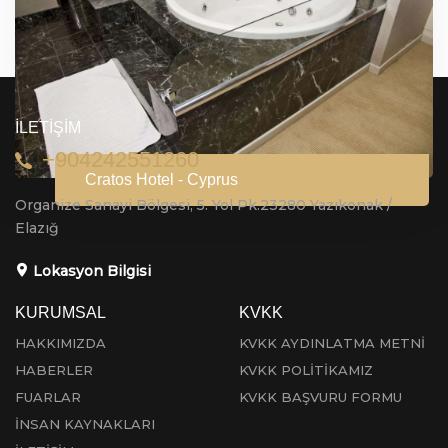
İLETİŞİM
+904242551260
Cratos Hotel - Cyprus
Organize Sanayi Bölgesi, 5. Yol Pk.23280 Yazıkonak /
Elazığ
Lokasyon Bilgisi
KURUMSAL
KVKK
HAKKIMIZDA
KVKK AYDINLATMA METNİ
HABERLER
KVKK POLİTİKAMIZ
FUARLAR
KVKK BAŞVURU FORMU
İNSAN KAYNAKLARI